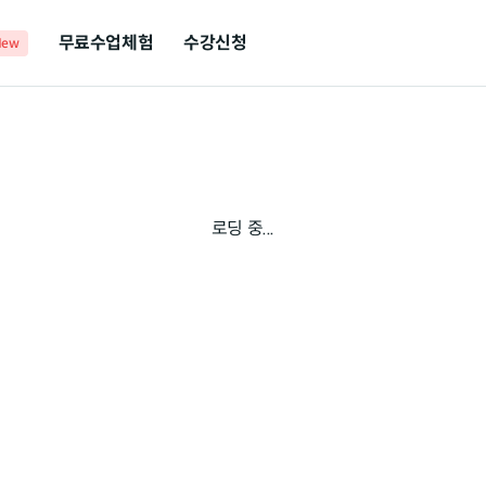
무료수업체험
수강신청
New
로딩 중...