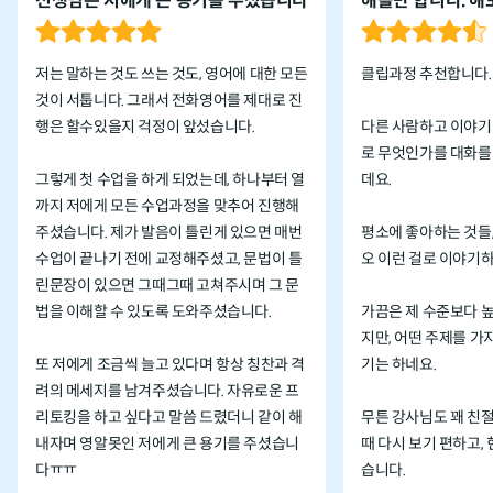
선생님은 저에게 큰 용기를 주셨습니다
해볼만 합니다. 해
저는 말하는 것도 쓰는 것도, 영어에 대한 모든
클립과정 추천합니다.
것이 서툽니다. 그래서 전화영어를 제대로 진
행은 할수있을지 걱정이 앞섰습니다.
다른 사람하고 이야기
로 무엇인가를 대화를
그렇게 첫 수업을 하게 되었는데, 하나부터 열
데요.
까지 저에게 모든 수업과정을 맞추어 진행해
주셨습니다. 제가 발음이 틀린게 있으면 매번
평소에 좋아하는 것들
수업이 끝나기 전에 교정해주셨고, 문법이 틀
오 이런 걸로 이야기하
린문장이 있으면 그때그때 고쳐주시며 그 문
법을 이해할 수 있도록 도와주셨습니다.
가끔은 제 수준보다 
지만, 어떤 주제를 가
또 저에게 조금씩 늘고 있다며 항상 칭찬과 격
기는 하네요.
려의 메세지를 남겨주셨습니다. 자유로운 프
리토킹을 하고 싶다고 말씀 드렸더니 같이 해
무튼 강사님도 꽤 친
내자며 영알못인 저에게 큰 용기를 주셨습니
때 다시 보기 편하고,
다ㅠㅠ
습니다.