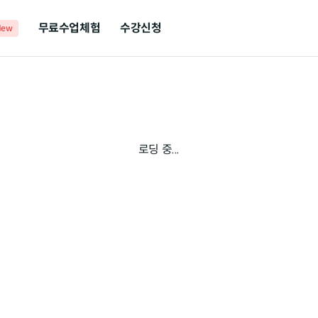
무료수업체험
수강신청
New
로딩 중...